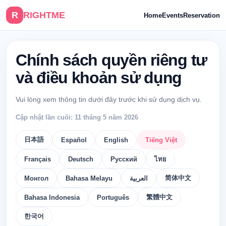
R
RIGHTME
Home
Events
Reservation
Chính sách quyền riêng tư
và điều khoản sử dụng
Vui lòng xem thông tin dưới đây trước khi sử dụng dịch vụ.
Cập nhật lần cuối: 11 tháng 5 năm 2026
日本語
Español
English
Tiếng Việt
Français
Deutsch
Русский
ไทย
简体中文
Монгол
Bahasa Melayu
العربية
繁體中文
Bahasa Indonesia
Português
한국어