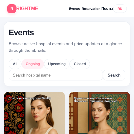
RIGHTME
R
Посты
Events
Reservation
RU
Events
Browse active hospital events and price updates at a glance
through thumbnails.
All
Ongoing
Upcoming
Closed
Search