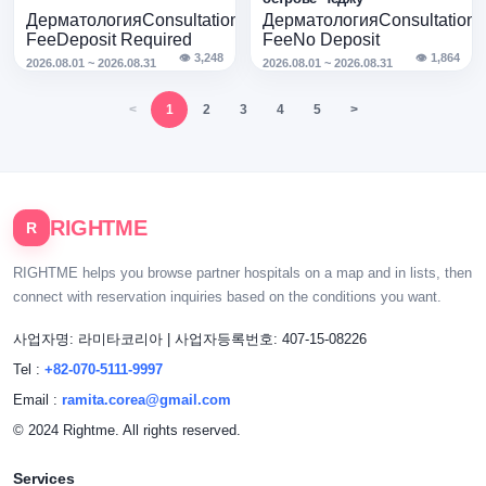
HALF Clinic Синса ·
8ARTY ·
Дерматология
Consultation
Дерматология
Consultation
Августовская акция
Августовская акция
Fee
Deposit Required
Fee
No Deposit
👁 3,248
👁 1,864
2026.08.01 ~ 2026.08.31
2026.08.01 ~ 2026.08.31
<
1
2
3
4
5
>
RIGHTME
R
RIGHTME helps you browse partner hospitals on a map and in lists, then
connect with reservation inquiries based on the conditions you want.
사업자명: 라미타코리아
|
사업자등록번호: 407-15-08226
Tel :
+82-070-5111-9997
Email :
ramita.corea@gmail.com
© 2024 Rightme. All rights reserved.
Services